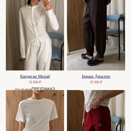
Кардиган Мирай
Брюки Джаспер
19 800
₽
29 900
₽
Out of stock