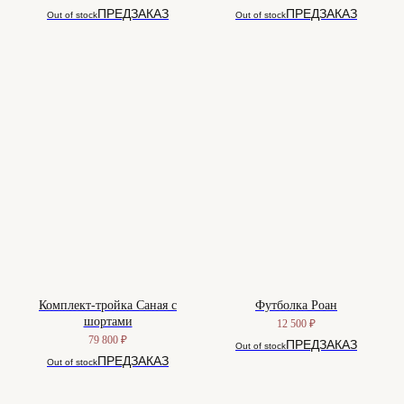
Out of stock
Out of stock
Комплект-тройка Саная с
Футболка Роан
шортами
12 500
₽
79 800
₽
Out of stock
Out of stock