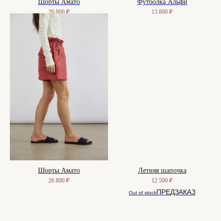
Шорты Амато
Футболка Альфи
26 800
₽
13 800
₽
Шорты Амато
Летняя шапочка
26 800
₽
12 500
₽
Out of stock
САНКТ-ПЕТЕРБУРГ