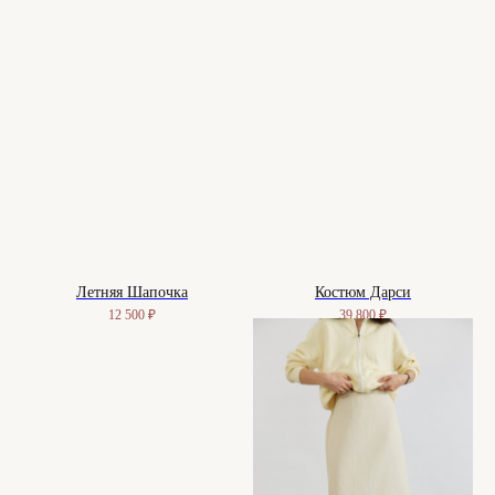
Офицерский переулок, 8с2
shop@maisonparis.ru
О нас
Вопросы
Контакты
Как подобрать размер
Доставка и оплата
Уход за изделиями
Возврат и брак
Подарочные сертификаты
Instagram*
Telegram
Летняя Шапочка
Костюм Дарси
12 500
₽
39 800
₽
*Instagram принадлежит компании
Meta, признанной экстремистской
организацией и запрещенной в РФ
Договор-оферта
© 2025-2026. Maison
Политика конфиденциальности
De Maude. Все права