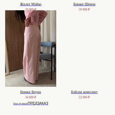
Жилет Мэйко
Брюки Шерон
29 800
₽
39 800
₽
Брюки Бруно
Бэйсик комплект
34 800
₽
22 800
₽
Out of stock