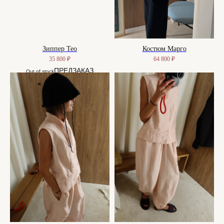
Зиппер Тео
Костюм Марго
35 800
₽
64 800
₽
Out of stock