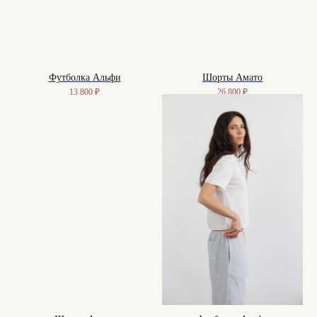
Футболка Альфи
Шорты Амато
13 800
₽
26 800
₽