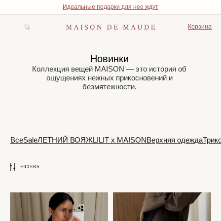
Идеальные подарки для нее ждут
Корзина
Новинки
Коллекция вещей MAISON — это история об
ощущениях нежных прикосновений и
безмятежности.
Все
Sale
ЛЕТНИЙ ВОЯЖ
LILIT x MAISON
Верхняя одежда
Трикотаж
Костюмы
Шёлковые к
FILTERS