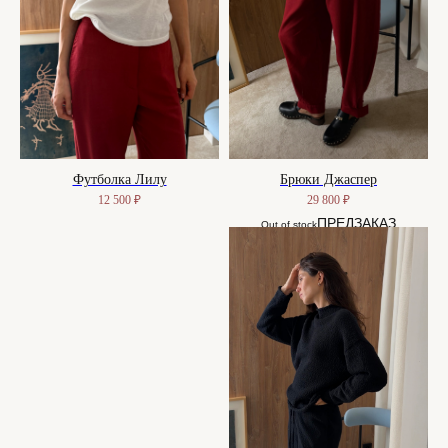
Футболка Лилу
Брюки Джаспер
12 500
₽
29 800
₽
Out of stock