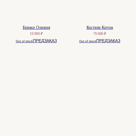
Брюки Оливия
Костюм Китон
19 900
₽
79 600
₽
Out of stock
Out of stock