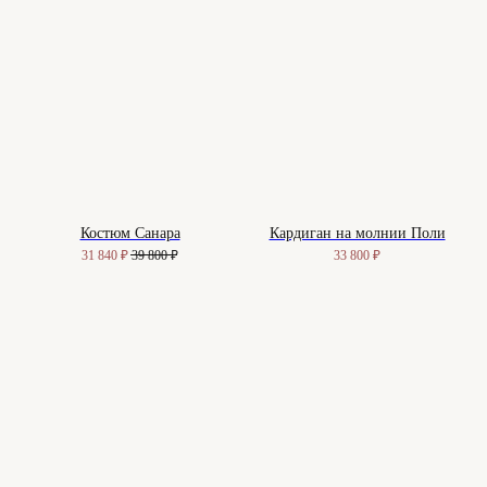
Костюм Санара
Кардиган на молнии Поли
31 840
₽
39 800
₽
33 800
₽