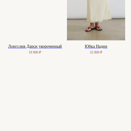
защищены.
Куки-файлы
Лонгслив Дарси укороченный
Юбка Надин
19 800
₽
32 800
₽