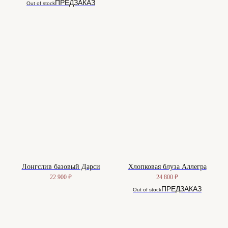
Out of stock
Лонгслив базовый Дарси
Хлопковая блуза Аллегра
22 900
₽
24 800
₽
Out of stock