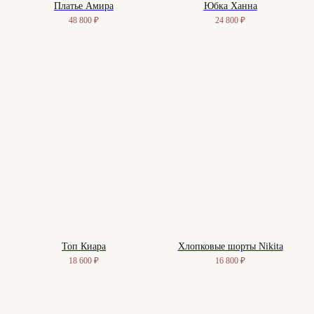
Платье Амира
Юбка Ханна
48 800
₽
24 800
₽
Топ Киара
Хлопковые шорты Nikita
18 600
₽
16 800
₽