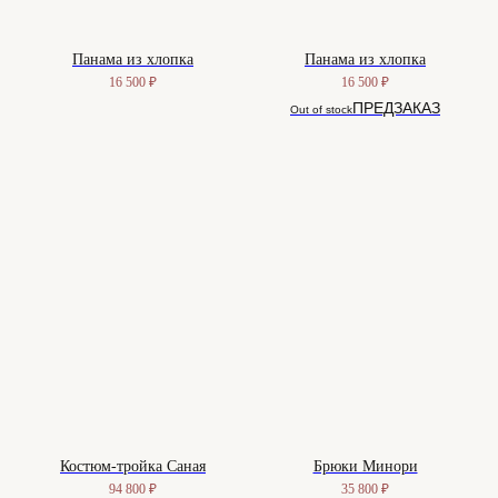
Панама из хлопка
Панама из хлопка
16 500
₽
16 500
₽
Out of stock
Костюм-тройка Саная
Брюки Минори
94 800
₽
35 800
₽